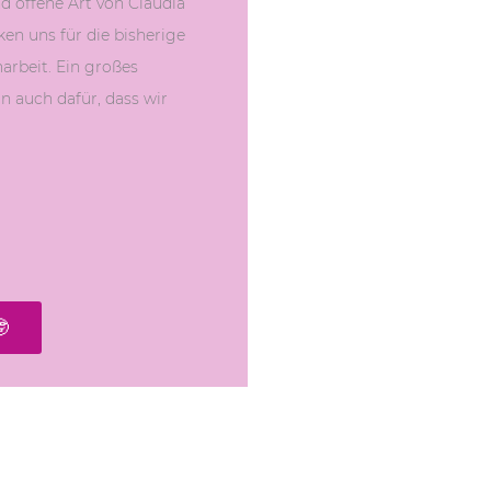
d offene Art von Claudia
en uns für die bisherige
rbeit. Ein großes
 auch dafür, dass wir
