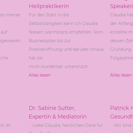
Heilpraktikerin
Speaker
ess meiner
Für den Start in die
Claudia h
Selbststänigkeit kann ich Claudia
der Anfang
 auf
Niesert wärmstens empfehlen. Vom
erstellte m
ngewiesen,
Businessplan bis zur
dessen Zah
e
Praxiseröffnung und darüber hinaus
Gründung u
iche
hat sie
Folgejahren
mich wunderbar unterstützt…
….
Alles lesen
Alles lesen
Dr. Sabine Sutter,
Patrick 
Expertin & Mediatorin
Gesundh
t dir
… Liebe Claudia, herzlichen Dank für
… Wir sind 