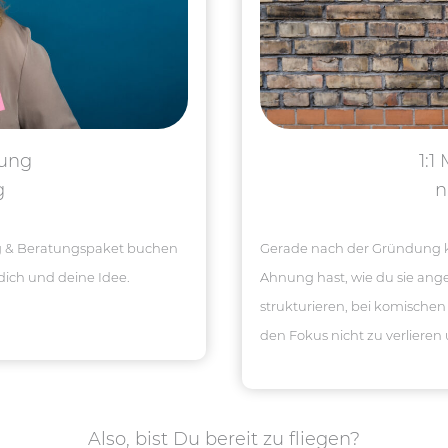
tung
1:1
g
n
ng & Beratungspaket buchen
Gerade nach der Gründung k
 dich und deine Idee.
Ahnung hast, wie du sie angeh
strukturieren, bei komischen
den Fokus nicht zu verlieren
Also, bist Du bereit zu fliegen?