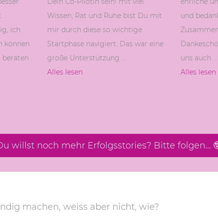
besser
Dein Co-Pilotin sein! mit viel
ehrliche un
t
Wissen, Rat und Ruhe bist Du mit
und bedank
g, ich
mir durch diese so wichtige
Zusammena
en können
Startphase navigiert. Das war eine
Dankeschön
 beraten
große Unterstützung …
uns auch …
Alles lesen
Alles lesen
Du willst noch mehr Erfolgsstories? Bitte folgen… 
ändig machen, weiss aber nicht, wie?