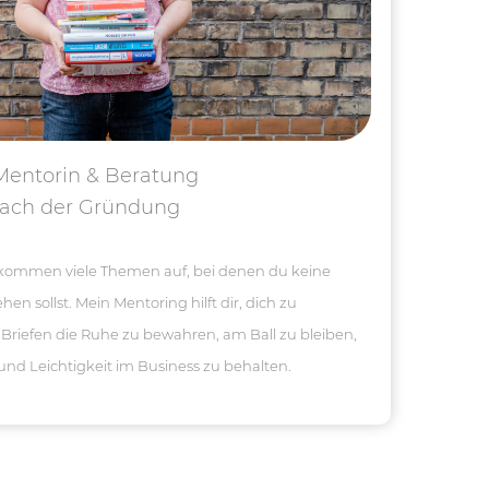
 Mentorin & Beratung
ach der Gründung
ommen viele Themen auf, bei denen du keine
en sollst. Mein Mentoring hilft dir, dich zu
 Briefen die Ruhe zu bewahren, am Ball zu bleiben,
 und Leichtigkeit im Business zu behalten.