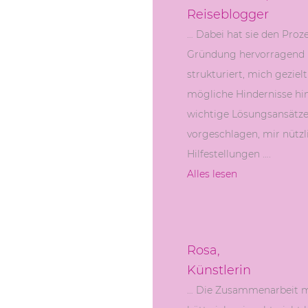
Reiseblogger
… Dabei hat sie den Proz
Gründung hervorragend
strukturiert, mich gezielt
mögliche Hindernisse hi
wichtige Lösungsansätz
vorgeschlagen, mir nützl
Hilfestellungen ….
Alles lesen
Rosa,
Künstlerin
… Die Zusammenarbeit mi