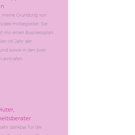
in
at meine Gründung von
sidee mitbegleitet. Sie
it mir einen Businessplan
len im Jahr der
nd sowie in den zwei
 eintrafen.
Hüter,
eitsberater
sehr dankbar für die